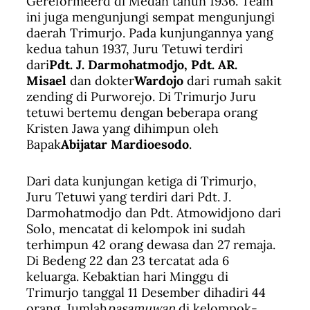
Gereformeerd di Medan tahun 1936. Team
ini juga mengunjungi sempat mengunjungi
daerah Trimurjo. Pada kunjungannya yang
kedua tahun 1937, Juru Tetuwi terdiri
dari
Pdt. J. Darmohatmodjo, Pdt. AR.
Misael
dan dokter
Wardojo
dari rumah sakit
zending di Purworejo. Di Trimurjo Juru
tetuwi bertemu dengan beberapa orang
Kristen Jawa yang dihimpun oleh
Bapak
Abijatar Mardioesodo
.
Dari data kunjungan ketiga di Trimurjo,
Juru Tetuwi yang terdiri dari Pdt. J.
Darmohatmodjo dan Pdt. Atmowidjono dari
Solo, mencatat di kelompok ini sudah
terhimpun 42 orang dewasa dan 27 remaja.
Di Bedeng 22 dan 23 tercatat ada 6
keluarga. Kebaktian hari Minggu di
Trimurjo tanggal 11 Desember dihadiri 44
orang. Jumlah
pasamuwan
di kelompok-