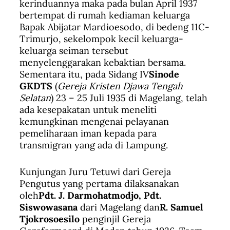
kerinduannya maka pada bulan April 1937
bertempat di rumah kediaman keluarga
Bapak Abijatar Mardioesodo, di bedeng 11C-
Trimurjo, sekelompok kecil keluarga-
keluarga seiman tersebut
menyelenggarakan kebaktian bersama.
Sementara itu, pada Sidang IV
Sinode
GKDTS
(
Gereja Kristen Djawa Tengah
Selatan
) 23 – 25 Juli 1935 di Magelang, telah
ada kesepakatan untuk meneliti
kemungkinan mengenai pelayanan
pemeliharaan iman kepada para
transmigran yang ada di Lampung.
Kunjungan Juru Tetuwi dari Gereja
Pengutus yang pertama dilaksanakan
oleh
Pdt. J. Darmohatmodjo, Pdt.
Siswowasana
dari Magelang dan
R. Samuel
Tjokrosoesilo
penginjil Gereja