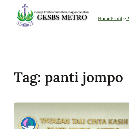
Skip
to
Home
Profil
P
content
Tag:
panti jompo