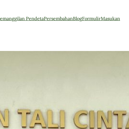
emanggilan Pendeta
Persembahan
Blog
Formulir
Masukan